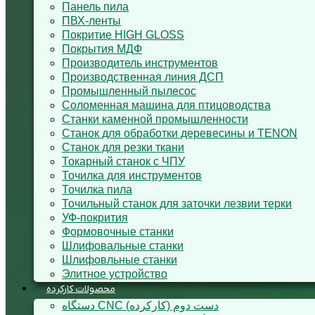
Панель пила
ПВХ-ленты
Покритие HIGH GLOSS
Покрытия МДФ
Производитель инструментов
Производственная линия ДСП
Промышленный пылесос
Соломенная машина для птицоводства
Станки каменной промышленности
Станок для обработки деревесины и TENON
Станок для резки ткани
Токарный станок с ЧПУ
Точилка для инструментов
Точилка пила
Точильный станок для заточки лезвии терки
УФ-покрития
Формовочные станки
Шлифовальные станки
Шлифовльные станки
Элитное устройство
محصولات کارکرده
دستگاه CNC دست دوم (کارکرده)