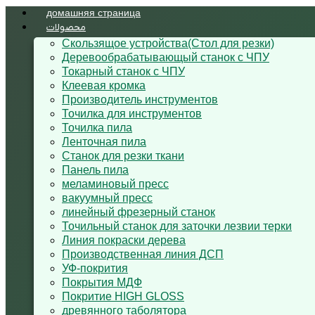
домашняя страница
محصولات
Cкользящoe устройствa(Стол для резки)
Деревообрабатывающый станок с ЧПУ
Токарный станок с ЧПУ
Клеевая кромка
Производитель инструментов
Точилка для инструментов
Точилка пила
Ленточная пила
Станок для резки ткани
Панель пила
меламиновый пресс
вакуумный пресс
линейный фрезерный станок
Точильный станок для заточки лезвии терки
Линия покраски дерева
Производственная линия ДСП
УФ-покрития
Покрытия МДФ
Покритие HIGH GLOSS
древянного таболятора