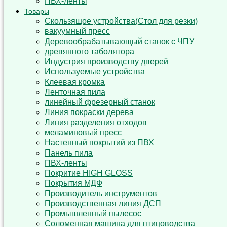
ПВХ-ленты
Товары
Cкользящoe устройствa(Стол для резки)
вакуумный пресс
Деревообрабатывающый станок с ЧПУ
древянного таболятора
Индустрия производству дверей
Используемые устройства
Клеевая кромка
Ленточная пила
линейный фрезерный станок
Линия покраски дерева
Линия разделения отходов
меламиновый пресс
Настенный покрытий из ПВХ
Панель пила
ПВХ-ленты
Покритие HIGH GLOSS
Покрытия МДФ
Производитель инструментов
Производственная линия ДСП
Промышленный пылесос
Соломенная машина для птицоводства