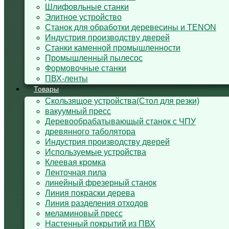
Шлифовльные станки
Элитное устройство
Станок для обработки деревесины и TENON
Индустрия производству дверей
Станки каменной промышленности
Промышленный пылесос
Формовочные станки
ПВХ-ленты
Товары
Cкользящoe устройствa(Стол для резки)
вакуумный пресс
Деревообрабатывающый станок с ЧПУ
древянного таболятора
Индустрия производству дверей
Используемые устройства
Клеевая кромка
Ленточная пила
линейный фрезерный станок
Линия покраски дерева
Линия разделения отходов
меламиновый пресс
Настенный покрытий из ПВХ