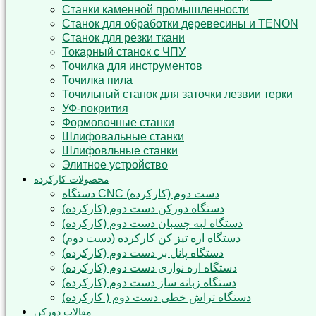
Станки каменной промышленности
Станок для обработки деревесины и TENON
Станок для резки ткани
Токарный станок с ЧПУ
Точилка для инструментов
Точилка пила
Точильный станок для заточки лезвии терки
УФ-покрития
Формовочные станки
Шлифовальные станки
Шлифовльные станки
Элитное устройство
محصولات کارکرده
دستگاه CNC دست دوم (کارکرده)
دستگاه دورکن دست دوم (کارکرده)
دستگاه لبه چسبان دست دوم (کارکرده)
دستگاه اره تیز کن کارکرده (دست دوم)
دستگاه پانل بر دست دوم (کارکرده)
دستگاه اره نواری دست دوم (کارکرده)
دستگاه زبانه ساز دست دوم (کارکرده)
دستگاه تراش خطی دست دوم ( کارکرده)
مقالات دورکن