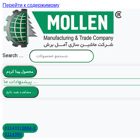
Перейти к содержимому
Search ...
محصول پیدا کردم
پیشنهادات ما ...
مشاهده همه نتایج ...
01143113884-8
0114390