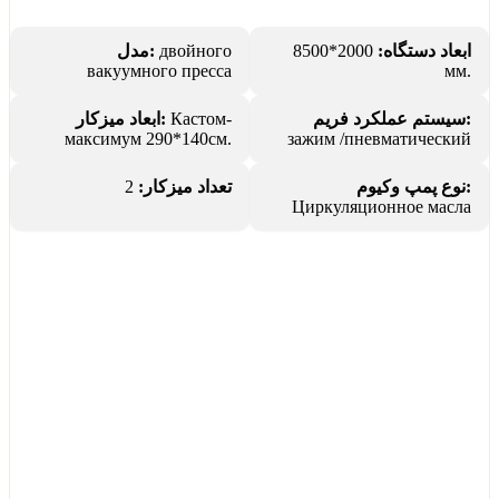
مدل:
двойного
2000*8500
ابعاد دستگاه:
вакуумного пресса
мм.
ابعاد میزکار:
Кастом-
سیستم عملکرد فریم:
максимум 290*140см.
зажим /пневматический
2
تعداد میزکار:
نوع پمپ وکیوم:
Циркуляционное масла