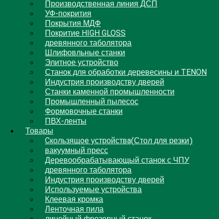
Производственная линия ДСП
УФ-покрития
Покрытия МДФ
Покритие HIGH GLOSS
древянного таболятора
Шлифовльные станки
Элитное устройство
Станок для обработки деревесины и TENON
Индустрия производству дверей
Станки каменной промышленности
Промышленный пылесос
Формовочные станки
ПВХ-ленты
Товары
Cкользящoe устройствa(Стол для резки)
вакуумный пресс
Деревообрабатывающый станок с ЧПУ
древянного таболятора
Индустрия производству дверей
Используемые устройства
Клеевая кромка
Ленточная пила