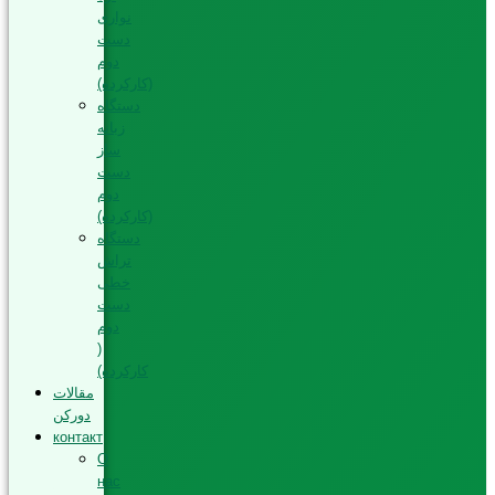
نواری
دست
دوم
(کارکرده)
دستگاه
زبانه
ساز
دست
دوم
(کارکرده)
دستگاه
تراش
خطی
دست
دوم
(
کارکرده)
مقالات
دورکن
контакт
О
нас