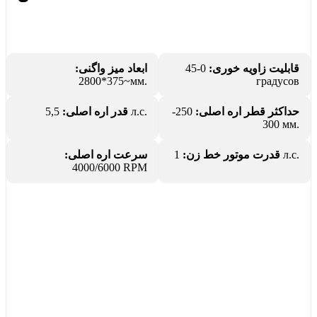
ابعاد میز واگنی:
0-45
قابلیت زاویه خوری:
~375*2800мм.
градусов
قدر اره اصلی:
5,5 л.с.
250-
حداکثر قطر اره اصلی:
300 мм.
سرعت اره اصلی:
قدرت موتور خط زن:
1 л.с.
4000/6000 RPM