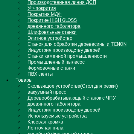
Производственная линия ДСП
УФ-покрития
Покрытия МДФ
Покритие HIGH GLOSS
древянного таболятора
Шлифовльные станки
Элитное устройство
Станок для обработки деревесины и TENON
Индустрия производству дверей
Станки каменной промышленности
Промышленный пылесос
Формовочные станки
ПВХ-ленты
Товары
Cкользящoe устройствa(Стол для резки)
вакуумный пресс
Деревообрабатывающый станок с ЧПУ
древянного таболятора
Индустрия производству дверей
Используемые устройства
Клеевая кромка
Ленточная пила