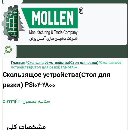
Главная
/
Cкользящoe устройствa(Стол для резки)
/ Cкользящoe
устройствa(Стол для резки) PS102-2800
Cкользящoe устройствa(Стол для
резки) PS102-2800
شناسه محصول : 51223142
مشخصات کلی