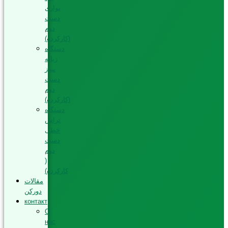
نواری
دست
دوم
(کارکرده)
دستگاه
زبانه
ساز
دست
دوم
(کارکرده)
دستگاه
تراش
خطی
دست
دوم
(
کارکرده)
مقالات
دورکن
контакт
О
нас