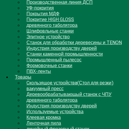
Производственная линия ДСП
УФ-покрития
Покрытия МДФ
Покритие HIGH GLOSS
древянного таболятора
Шлифовльные станки
Элитное устройство
Станок для обработки деревесины и TENON
Индустрия производству дверей
Станки каменной промышленности
Промышленный пылесос
Формовочные станки
ПВХ-ленты
Товары
Cкользящoe устройствa(Стол для резки)
вакуумный пресс
Деревообрабатывающый станок с ЧПУ
древянного таболятора
Индустрия производству дверей
Используемые устройства
Клеевая кромка
Ленточная пила