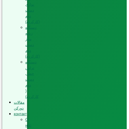
نواری
دست
دوم
(کارکرده)
دستگاه
زبانه
ساز
دست
دوم
(کارکرده)
دستگاه
تراش
خطی
دست
دوم
(
کارکرده)
مقالات
دورکن
контакт
О
нас