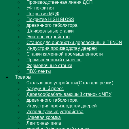
Производственная линия ДСП
УФ-покрития
Покрытия МДФ
Покритие HIGH GLOSS
древянного таболятора
Шлифовльные станки
Элитное устройство
Станок для обработки деревесины и TENON
Индустрия производству дверей
Станки каменной промышленности
Промышленный пылесос
Формовочные станки
ПВХ-ленты
Товары
Cкользящoe устройствa(Стол для резки)
вакуумный пресс
Деревообрабатывающый станок с ЧПУ
древянного таболятора
Индустрия производству дверей
Используемые устройства
Клеевая кромка
Ленточная пила