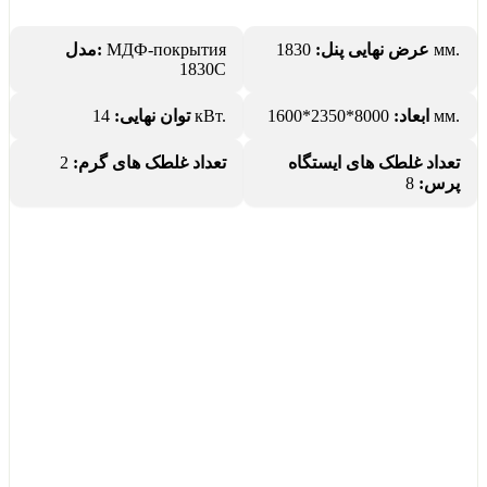
مدل:
МДФ-покрытия
عرض نهایی پنل:
1830 мм.
1830С
توان نهایی:
14 кВт.
ابعاد:
8000*2350*1600 мм.
2
تعداد غلطک های گرم:
تعداد غلطک های ایستگاه
8
پرس: