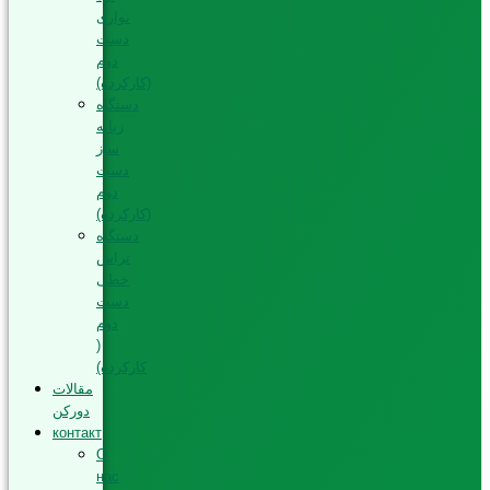
نواری
دست
دوم
(کارکرده)
دستگاه
زبانه
ساز
دست
دوم
(کارکرده)
دستگاه
تراش
خطی
دست
دوم
(
کارکرده)
مقالات
دورکن
контакт
О
нас