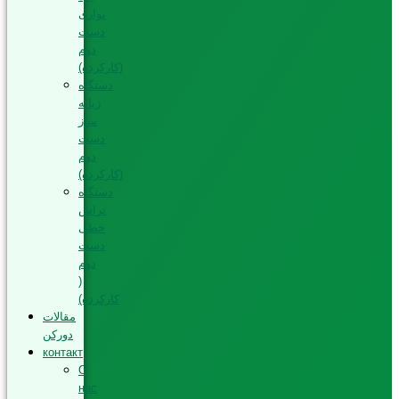
نواری
دست
دوم
(کارکرده)
دستگاه
زبانه
ساز
دست
دوم
(کارکرده)
دستگاه
تراش
خطی
دست
دوم
(
کارکرده)
مقالات
دورکن
контакт
О
нас