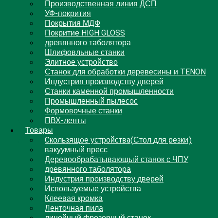
Производственная линия ДСП
УФ-покрития
Покрытия МДФ
Покритие HIGH GLOSS
древянного таболятора
Шлифовльные станки
Элитное устройство
Станок для обработки деревесины и TENON
Индустрия производству дверей
Станки каменной промышленности
Промышленный пылесос
Формовочные станки
ПВХ-ленты
Товары
Cкользящoe устройствa(Стол для резки)
вакуумный пресс
Деревообрабатывающый станок с ЧПУ
древянного таболятора
Индустрия производству дверей
Используемые устройства
Клеевая кромка
Ленточная пила