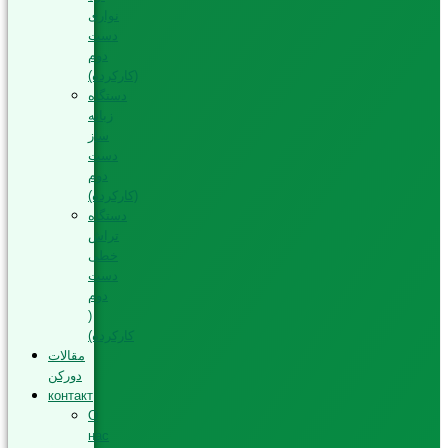
نواری
دست
دوم
(کارکرده)
دستگاه
زبانه
ساز
دست
دوم
(کارکرده)
دستگاه
تراش
خطی
دست
دوم
(
کارکرده)
مقالات
دورکن
контакт
О
нас