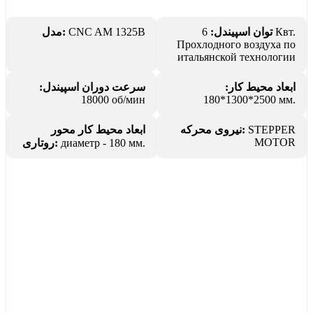
مدل:
CNC AM 1325B
6 Квт.
توان اسپیندل:
Прохлодного воздуха по
итальянской технологии
ابعاد محیط کار:
سرعت دوران اسپیندل:
18000 об/мин
2500*1300*180 мм.
ابعاد محیط کار محور
نیروی محرکه:
STEPPER
MOTOR
روتاری:
диаметр - 180 мм.