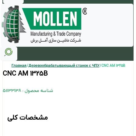
Главная
/
Деревообрабатывающый станок с ЧПУ
/ CNC AM 1325B
CNC AM 1325B
شناسه محصول : 51133138
مشخصات کلی