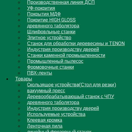
Производственная линия ДСП
УФ-покрития
Покрытия МДФ
Покритие HIGH GLOSS
древянного таболятора
Шлифовльные станки
Элитное устройство
Станок для обработки деревесины и TENON
Индустрия производству дверей
Станки каменной промышленности
Промышленный пылесос
Формовочные станки
ПВХ-ленты
Товары
Cкользящoe устройствa(Стол для резки)
вакуумный пресс
Деревообрабатывающый станок с ЧПУ
древянного таболятора
Индустрия производству дверей
Используемые устройства
Клеевая кромка
Ленточная пила