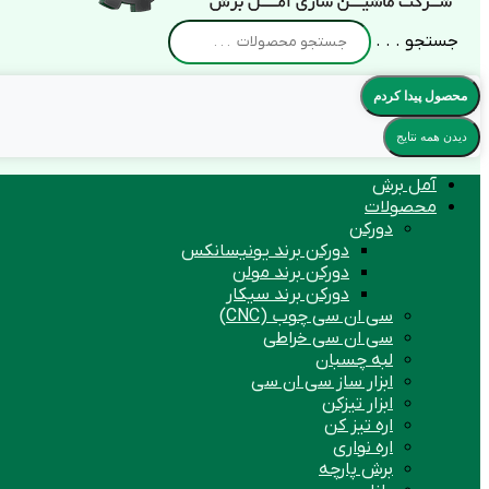
جستجو . . .
محصول پیدا کردم
دیدن همه نتایج
آمل برش
محصولات
دورکن
دورکن برند یونیسانکس
دورکن برند مولن
دورکن برند سیکار
سی ان سی چوب (CNC)
سی ان سی خراطی
لبه چسبان
ابزار ساز سی ان سی
ابزار تیزکن
اره تیز کن
اره نواری
برش پارچه