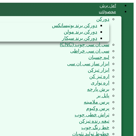
آمل برش
محصولات
دورکن
دورکن برند یونیسانکس
دورکن برند مولن
دورکن برند سیکار
سی ان سی چوب (CNC)
سی ان سی خراطی
لبه چسبان
ابزار ساز سی ان سی
ابزار تیزکن
اره تیز کن
اره نواری
برش پارچه
پانل بر
پرس ملامینه
پرس وکیوم
تراش خطی چوب
تیغه رنده تیزکن
خط رنگ چوب
خطوط تولید نئوپان