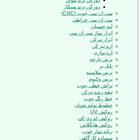
دورکن برند مولن
دورکن برند سیکار
سی ان سی چوب (CNC)
سی ان سی خراطی
لبه چسبان
ابزار ساز سی ان سی
ابزار تیزکن
اره تیز کن
اره نواری
برش پارچه
پانل بر
پرس ملامینه
پرس وکیوم
تراش خطی چوب
تیغه رنده تیزکن
خط رنگ چوب
خطوط تولید نئوپان
روکش UV
روکش ام دی اف
روکش هایگلاس
زبانه ساز چوب
سمباده کارگاهی