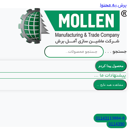
پرش به محتوا
جستجو . . .
محصول پیدا کردم
پیشنهادات ما ...
مشاهده همه نتایج ...
01143113884-8
0114390