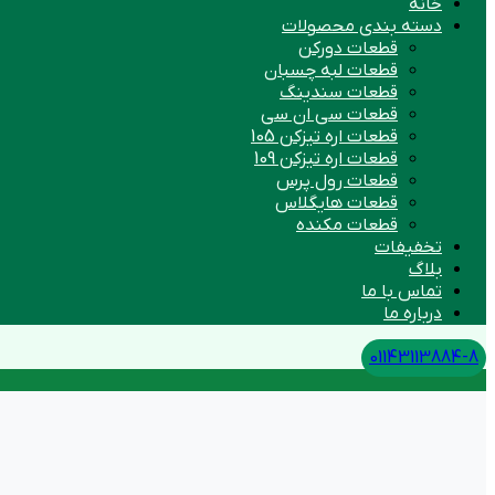
خانه
دسته بندی محصولات
قطعات دورکن
قطعات لبه چسبان
قطعات سندینگ
قطعات سی ان سی
قطعات اره تیزکن 105
قطعات اره تیزکن 109
قطعات رول پرس
قطعات هایگلاس
قطعات مکنده
تخفیفات
بلاگ
تماس با ما
درباره ما
01143113884-8