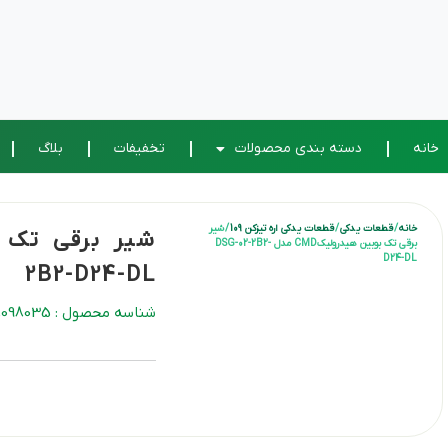
خانه
دسته بندی محصولات
تخفیفات
بلاگ
خانه
/
قطعات یدکی
/
قطعات یدکی اره تیزکن 109
/ شیر
برقی تک بوبین هیدرولیکCMD مدل DSG-02-2B2-
D24-DL
2B2-D24-DL
شناسه محصول : 28098035