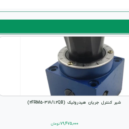
شیر کنترل جریان هیدرولیک (2FRM5-318/1.2QB)
79,475,000
تومان