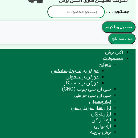
جستجو . . .
محصول پیدا کردم
دیدن همه نتایج
آمل برش
محصولات
دورکن
دورکن برند یونیسانکس
دورکن برند مولن
دورکن برند سیکار
سی ان سی چوب (CNC)
سی ان سی خراطی
لبه چسبان
ابزار ساز سی ان سی
ابزار تیزکن
اره تیز کن
اره نواری
برش پارچه