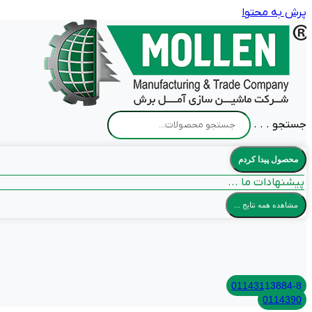
پرش به محتوا
جستجو . . .
محصول پیدا کردم
پیشنهادات ما ...
مشاهده همه نتایج ...
01143113884-8
0114390