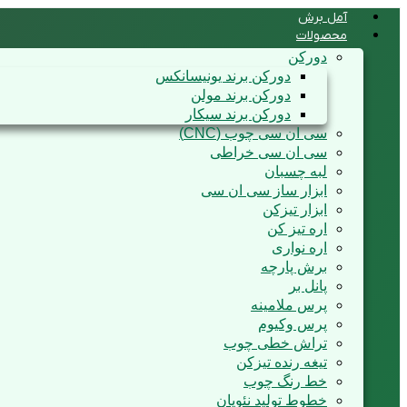
آمل برش
محصولات
دورکن
دورکن برند یونیسانکس
دورکن برند مولن
دورکن برند سیکار
سی ان سی چوب (CNC)
سی ان سی خراطی
لبه چسبان
ابزار ساز سی ان سی
ابزار تیزکن
اره تیز کن
اره نواری
برش پارچه
پانل بر
پرس ملامینه
پرس وکیوم
تراش خطی چوب
تیغه رنده تیزکن
خط رنگ چوب
خطوط تولید نئوپان