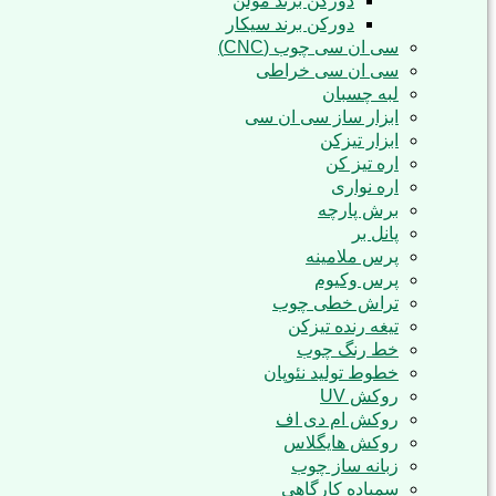
دورکن برند مولن
دورکن برند سیکار
سی ان سی چوب (CNC)
سی ان سی خراطی
لبه چسبان
ابزار ساز سی ان سی
ابزار تیزکن
اره تیز کن
اره نواری
برش پارچه
پانل بر
پرس ملامینه
پرس وکیوم
تراش خطی چوب
تیغه رنده تیزکن
خط رنگ چوب
خطوط تولید نئوپان
روکش UV
روکش ام دی اف
روکش هایگلاس
زبانه ساز چوب
سمباده کارگاهی