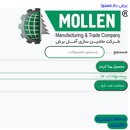
پرش به محتوا
جستجو . . .
محصول پیدا کردم
پیشنهادات ما ...
مشاهده همه نتایج ...
01143113884-8
0114390