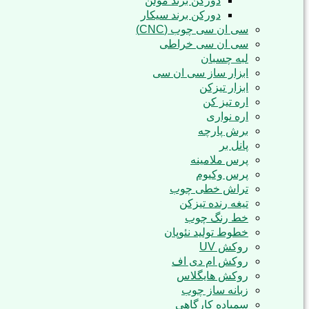
دورکن برند مولن
دورکن برند سیکار
سی ان سی چوب (CNC)
سی ان سی خراطی
لبه چسبان
ابزار ساز سی ان سی
ابزار تیزکن
اره تیز کن
اره نواری
برش پارچه
پانل بر
پرس ملامینه
پرس وکیوم
تراش خطی چوب
تیغه رنده تیزکن
خط رنگ چوب
خطوط تولید نئوپان
روکش UV
روکش ام دی اف
روکش هایگلاس
زبانه ساز چوب
سمباده کارگاهی