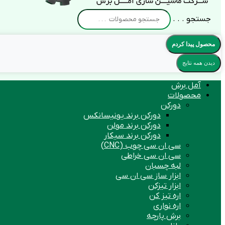
جستجو . . .
محصول پیدا کردم
دیدن همه نتایج
آمل برش
محصولات
دورکن
دورکن برند یونیسانکس
دورکن برند مولن
دورکن برند سیکار
سی ان سی چوب (CNC)
سی ان سی خراطی
لبه چسبان
ابزار ساز سی ان سی
ابزار تیزکن
اره تیز کن
اره نواری
برش پارچه