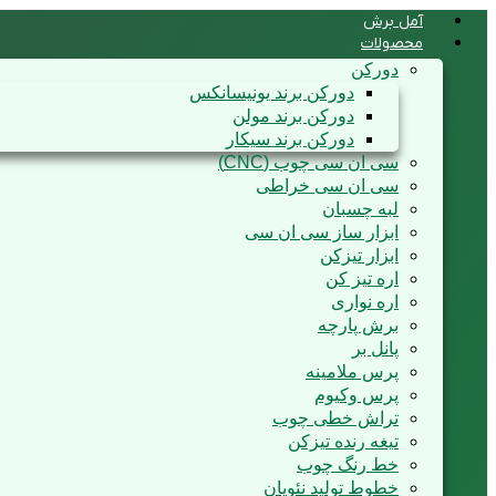
آمل برش
محصولات
دورکن
دورکن برند یونیسانکس
دورکن برند مولن
دورکن برند سیکار
سی ان سی چوب (CNC)
سی ان سی خراطی
لبه چسبان
ابزار ساز سی ان سی
ابزار تیزکن
اره تیز کن
اره نواری
برش پارچه
پانل بر
پرس ملامینه
پرس وکیوم
تراش خطی چوب
تیغه رنده تیزکن
خط رنگ چوب
خطوط تولید نئوپان