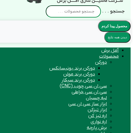
جستجو . . .
محصول پیدا کردم
دیدن همه نتایج
آمل برش
محصولات
دورکن
دورکن برند یونیسانکس
دورکن برند مولن
دورکن برند سیکار
سی ان سی چوب (CNC)
سی ان سی خراطی
لبه چسبان
ابزار ساز سی ان سی
ابزار تیزکن
اره تیز کن
اره نواری
برش پارچه