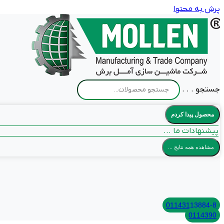
پرش به محتوا
جستجو . . .
محصول پیدا کردم
پیشنهادات ما ...
مشاهده همه نتایج ...
01143113884-8
0114390