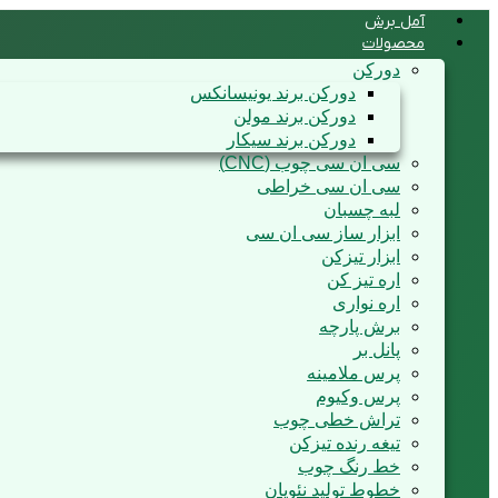
آمل برش
محصولات
دورکن
دورکن برند یونیسانکس
دورکن برند مولن
دورکن برند سیکار
سی ان سی چوب (CNC)
سی ان سی خراطی
لبه چسبان
ابزار ساز سی ان سی
ابزار تیزکن
اره تیز کن
اره نواری
برش پارچه
پانل بر
پرس ملامینه
پرس وکیوم
تراش خطی چوب
تیغه رنده تیزکن
خط رنگ چوب
خطوط تولید نئوپان