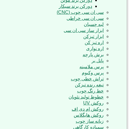
دورکن برند مولن
دورکن برند سیکار
سی ان سی چوب (CNC)
سی ان سی خراطی
لبه چسبان
ابزار ساز سی ان سی
ابزار تیزکن
اره تیز کن
اره نواری
برش پارچه
پانل بر
پرس ملامینه
پرس وکیوم
تراش خطی چوب
تیغه رنده تیزکن
خط رنگ چوب
خطوط تولید نئوپان
روکش UV
روکش ام دی اف
روکش هایگلاس
زبانه ساز چوب
سمباده کارگاهی