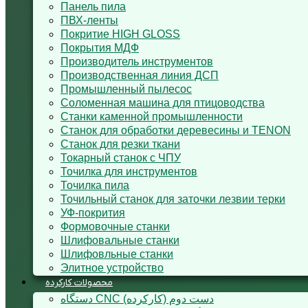
Панель пила
ПВХ-ленты
Покритие HIGH GLOSS
Покрытия МДФ
Производитель инструментов
Производственная линия ДСП
Промышленный пылесос
Соломенная машина для птицоводства
Станки каменной промышленности
Станок для обработки деревесины и TENON
Станок для резки ткани
Токарный станок с ЧПУ
Точилка для инструментов
Точилка пила
Точильный станок для заточки лезвии терки
УФ-покрития
Формовочные станки
Шлифовальные станки
Шлифовльные станки
Элитное устройство
محصولات کارکرده
دستگاه CNC دست دوم (کارکرده)