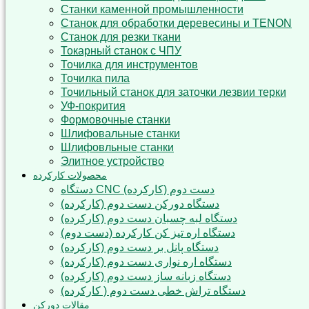
Станки каменной промышленности
Станок для обработки деревесины и TENON
Станок для резки ткани
Токарный станок с ЧПУ
Точилка для инструментов
Точилка пила
Точильный станок для заточки лезвии терки
УФ-покрития
Формовочные станки
Шлифовальные станки
Шлифовльные станки
Элитное устройство
محصولات کارکرده
دستگاه CNC دست دوم (کارکرده)
دستگاه دورکن دست دوم (کارکرده)
دستگاه لبه چسبان دست دوم (کارکرده)
دستگاه اره تیز کن کارکرده (دست دوم)
دستگاه پانل بر دست دوم (کارکرده)
دستگاه اره نواری دست دوم (کارکرده)
دستگاه زبانه ساز دست دوم (کارکرده)
دستگاه تراش خطی دست دوم ( کارکرده)
مقالات دورکن