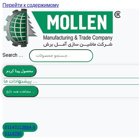
Перейти к содержимому
Search ...
محصول پیدا کردم
پیشنهادات ما ...
مشاهده همه نتایج ...
01143113884-8
0114390