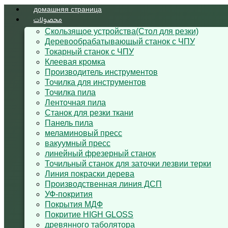
домашняя страница
محصولات
Cкользящoe устройствa(Стол для резки)
Деревообрабатывающый станок с ЧПУ
Токарный станок с ЧПУ
Клеевая кромка
Производитель инструментов
Точилка для инструментов
Точилка пила
Ленточная пила
Станок для резки ткани
Панель пила
меламиновый пресс
вакуумный пресс
линейный фрезерный станок
Точильный станок для заточки лезвии терки
Линия покраски дерева
Производственная линия ДСП
УФ-покрития
Покрытия МДФ
Покритие HIGH GLOSS
древянного таболятора