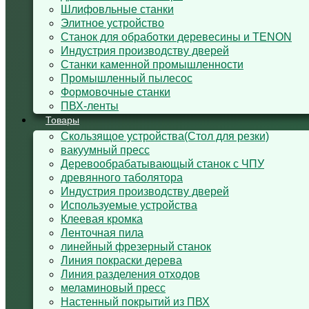
Шлифовльные станки
Элитное устройство
Станок для обработки деревесины и TENON
Индустрия производству дверей
Станки каменной промышленности
Промышленный пылесос
Формовочные станки
ПВХ-ленты
Товары
Cкользящoe устройствa(Стол для резки)
вакуумный пресс
Деревообрабатывающый станок с ЧПУ
древянного таболятора
Индустрия производству дверей
Используемые устройства
Клеевая кромка
Ленточная пила
линейный фрезерный станок
Линия покраски дерева
Линия разделения отходов
меламиновый пресс
Настенный покрытий из ПВХ