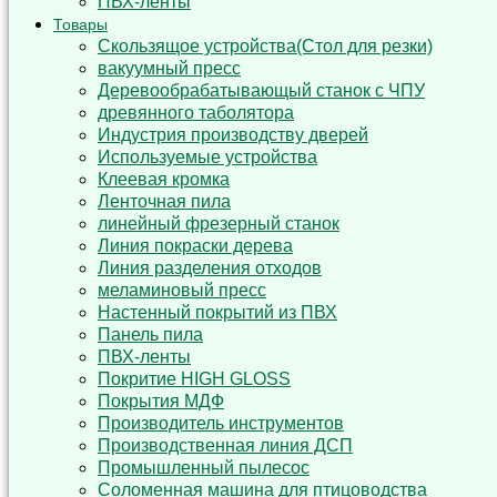
ПВХ-ленты
Товары
Cкользящoe устройствa(Стол для резки)
вакуумный пресс
Деревообрабатывающый станок с ЧПУ
древянного таболятора
Индустрия производству дверей
Используемые устройства
Клеевая кромка
Ленточная пила
линейный фрезерный станок
Линия покраски дерева
Линия разделения отходов
меламиновый пресс
Настенный покрытий из ПВХ
Панель пила
ПВХ-ленты
Покритие HIGH GLOSS
Покрытия МДФ
Производитель инструментов
Производственная линия ДСП
Промышленный пылесос
Соломенная машина для птицоводства