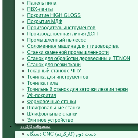
Панель пила
ПВХ-ленты
Покритие HIGH GLOSS
Покрытия МДФ
Производитель инструментов
Производственная линия ДСП
Промышленный пылесос
Соломенная машина для птицоводства
Станки каменной промышленности
Станок для обработки деревесины и TENON
Станок для резки ткани
Токарный станок с ЧПУ
Точилка для инструментов
Точилка пила
Точильный станок для заточки лезвии терки
УФ-покрития
Формовочные станки
Шлифовальные станки
Шлифовльные станки
Элитное устройство
محصولات کارکرده
دستگاه CNC دست دوم (کارکرده)