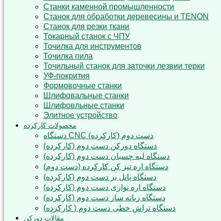
Станки каменной промышленности
Станок для обработки деревесины и TENON
Станок для резки ткани
Токарный станок с ЧПУ
Точилка для инструментов
Точилка пила
Точильный станок для заточки лезвии терки
УФ-покрития
Формовочные станки
Шлифовальные станки
Шлифовльные станки
Элитное устройство
محصولات کارکرده
دستگاه CNC دست دوم (کارکرده)
دستگاه دورکن دست دوم (کارکرده)
دستگاه لبه چسبان دست دوم (کارکرده)
دستگاه اره تیز کن کارکرده (دست دوم)
دستگاه پانل بر دست دوم (کارکرده)
دستگاه اره نواری دست دوم (کارکرده)
دستگاه زبانه ساز دست دوم (کارکرده)
دستگاه تراش خطی دست دوم ( کارکرده)
مقالات دورکن