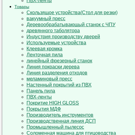
ПВХ-ленты
Товары
Cкользящoe устройствa(Стол для резки)
вакуумный пресс
Деревообрабатывающый станок с ЧПУ
древянного таболятора
Индустрия производству дверей
Используемые устройства
Клеевая кромка
Ленточная пила
линейный фрезерный станок
Линия покраски дерева
Линия разделения отходов
меламиновый пресс
Настенный покрытий из ПВХ
Панель пила
ПВХ-ленты
Покритие HIGH GLOSS
Покрытия МДФ
Производитель инструментов
Производственная линия ДСП
Промышленный пылесос
Соломенная машина для птицоводства