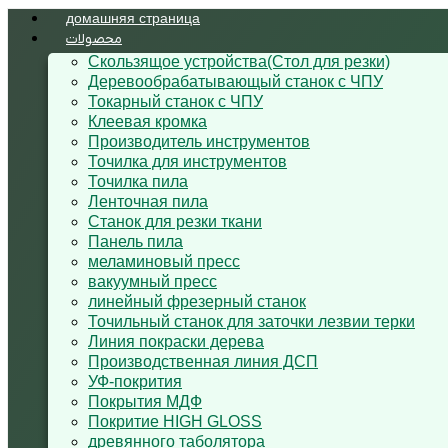
домашняя страница
محصولات
Cкользящoe устройствa(Стол для резки)
Деревообрабатывающый станок с ЧПУ
Токарный станок с ЧПУ
Клеевая кромка
Производитель инструментов
Точилка для инструментов
Точилка пила
Ленточная пила
Станок для резки ткани
Панель пила
меламиновый пресс
вакуумный пресс
линейный фрезерный станок
Точильный станок для заточки лезвии терки
Линия покраски дерева
Производственная линия ДСП
УФ-покрития
Покрытия МДФ
Покритие HIGH GLOSS
древянного таболятора