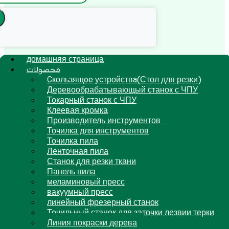
домашняя страница
محصولات
Cкользящoe устройствa(Стол для резки)
Деревообрабатывающый станок с ЧПУ
Токарный станок с ЧПУ
Клеевая кромка
Производитель инструментов
Точилка для инструментов
Точилка пила
Ленточная пила
Станок для резки ткани
Панель пила
меламиновый пресс
вакуумный пресс
линейный фрезерный станок
Точильный станок для заточки лезвии терки
Линия покраски дерева