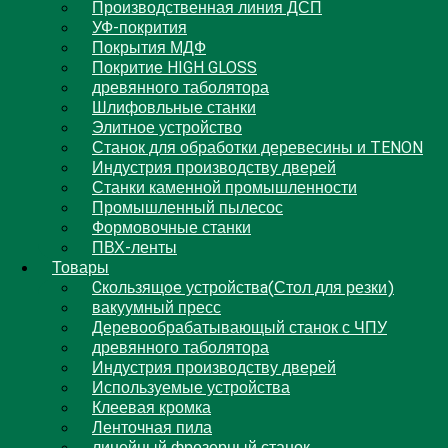
Производственная линия ДСП
УФ-покрития
Покрытия МДФ
Покритие HIGH GLOSS
древянного таболятора
Шлифовльные станки
Элитное устройство
Станок для обработки деревесины и TENON
Индустрия производству дверей
Станки каменной промышленности
Промышленный пылесос
Формовочные станки
ПВХ-ленты
Товары
Cкользящoe устройствa(Стол для резки)
вакуумный пресс
Деревообрабатывающый станок с ЧПУ
древянного таболятора
Индустрия производству дверей
Используемые устройства
Клеевая кромка
Ленточная пила