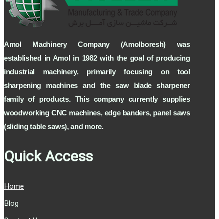
по сравнению с работой человека ,
снижает затраты , уменшает трату времени
и таким образом , увеличивает общую
эффективность завода или мастерской .
Особенности этого устройства с цветной
Amol Machinery Company (Amolboresh) was
линей дерева является
контроллер(сенсорный экран), который
established in Amol in 1982 with the goal of producing
команды отправлены , настроены или
контролируются , автоматическая
industrial machinery, primarily focusing on tool
настольная система , 5 – осевая форсунок
с ЧПУ для качественного окрашивания
sharpening machines and the saw blade sharpener
поверхности и ведущие мосты покрыты
антикрасочным и пылезащитным чехлами
family of products. This company currently supplies
.
woodworking CNC machines, edge banders, panel saws
Некоторые особенности устройства:
(sliding table saws), and more.
– Сенсорный контроллер(сенсорный
экран)
Quick Access
– Автоматическая настольная система
– 5-осевая система форсунок с ЧПУ
– Ведущие мосты покрыты
Home
антикрасочным и пылезащитным чехлами
Blog