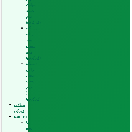
نواری
دست
دوم
(کارکرده)
دستگاه
زبانه
ساز
دست
دوم
(کارکرده)
دستگاه
تراش
خطی
دست
دوم
(
کارکرده)
مقالات
دورکن
контакт
О
нас