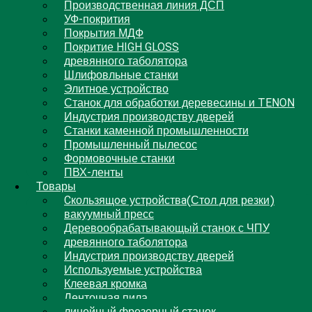
Производственная линия ДСП
УФ-покрития
Покрытия МДФ
Покритие HIGH GLOSS
древянного таболятора
Шлифовльные станки
Элитное устройство
Станок для обработки деревесины и TENON
Индустрия производству дверей
Станки каменной промышленности
Промышленный пылесос
Формовочные станки
ПВХ-ленты
Товары
Cкользящoe устройствa(Стол для резки)
вакуумный пресс
Деревообрабатывающый станок с ЧПУ
древянного таболятора
Индустрия производству дверей
Используемые устройства
Клеевая кромка
Ленточная пила