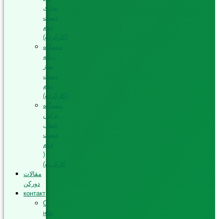
نواری
دست
دوم
(کارکرده)
دستگاه
زبانه
ساز
دست
دوم
(کارکرده)
دستگاه
تراش
خطی
دست
دوم
(
کارکرده)
مقالات
دورکن
контакт
О
нас