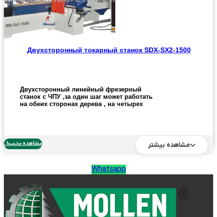
Двухсторонный токарный станок SDX-SX2-1500
Двухсторонный линейный фрезерный
станок с ЧПУ ,за один шаг может работать
на обеих сторонах дерева , на четырех
токарных станках и поставить множество
геометрических и не геометрических
форм , которые часто используются в
мебельной промышленности.
مشاهده محصول
مشاهده بیشتر
Количество колотых и шлифовальных
шариков может быть увеличено в
зависимости от потребностей клиента .
Whatsapp
Смотрите фотографии ниже и клип ,
который мы подготовили для Вас .