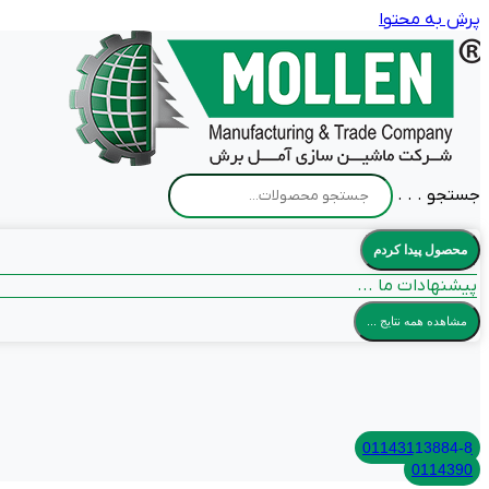
پرش به محتوا
جستجو . . .
محصول پیدا کردم
پیشنهادات ما ...
مشاهده همه نتایج ...
01143113884-8
0114390