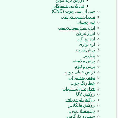
دورکن برند مولن
دورکن برند سیکار
سی ان سی چوب (CNC)
سی ان سی خراطی
لبه چسبان
ابزار ساز سی ان سی
ابزار تیزکن
اره تیز کن
اره نواری
برش پارچه
پانل بر
پرس ملامینه
پرس وکیوم
تراش خطی چوب
تیغه رنده تیزکن
خط رنگ چوب
خطوط تولید نئوپان
روکش UV
روکش ام دی اف
روکش هایگلاس
زبانه ساز چوب
سمباده کارگاهی