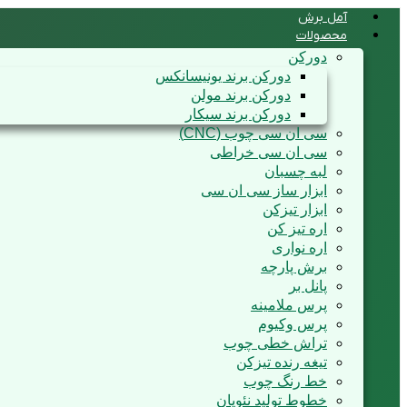
آمل برش
محصولات
دورکن
دورکن برند یونیسانکس
دورکن برند مولن
دورکن برند سیکار
سی ان سی چوب (CNC)
سی ان سی خراطی
لبه چسبان
ابزار ساز سی ان سی
ابزار تیزکن
اره تیز کن
اره نواری
برش پارچه
پانل بر
پرس ملامینه
پرس وکیوم
تراش خطی چوب
تیغه رنده تیزکن
خط رنگ چوب
خطوط تولید نئوپان