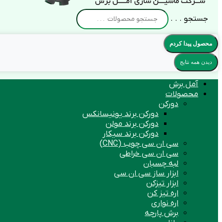
جستجو . . .
محصول پیدا کردم
دیدن همه نتایج
آمل برش
محصولات
دورکن
دورکن برند یونیسانکس
دورکن برند مولن
دورکن برند سیکار
سی ان سی چوب (CNC)
سی ان سی خراطی
لبه چسبان
ابزار ساز سی ان سی
ابزار تیزکن
اره تیز کن
اره نواری
برش پارچه