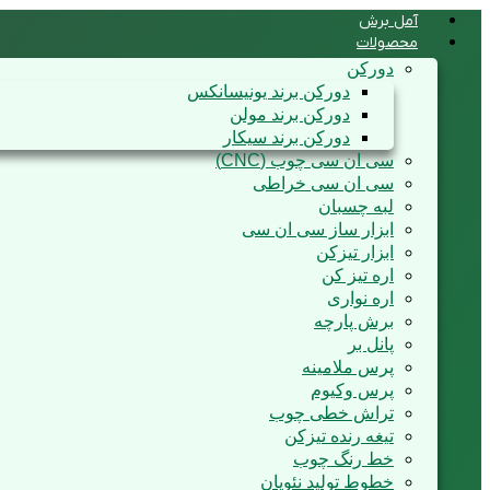
آمل برش
محصولات
دورکن
دورکن برند یونیسانکس
دورکن برند مولن
دورکن برند سیکار
سی ان سی چوب (CNC)
سی ان سی خراطی
لبه چسبان
ابزار ساز سی ان سی
ابزار تیزکن
اره تیز کن
اره نواری
برش پارچه
پانل بر
پرس ملامینه
پرس وکیوم
تراش خطی چوب
تیغه رنده تیزکن
خط رنگ چوب
خطوط تولید نئوپان