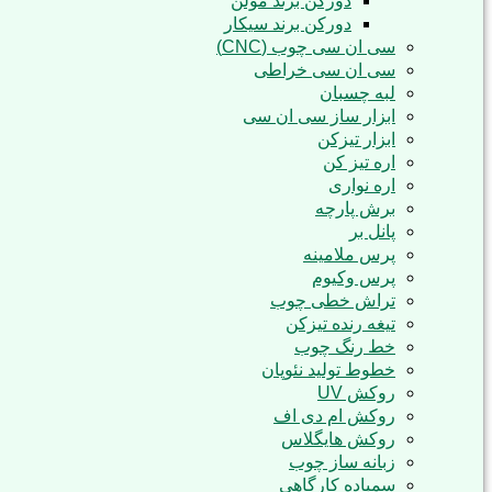
دورکن برند مولن
دورکن برند سیکار
سی ان سی چوب (CNC)
سی ان سی خراطی
لبه چسبان
ابزار ساز سی ان سی
ابزار تیزکن
اره تیز کن
اره نواری
برش پارچه
پانل بر
پرس ملامینه
پرس وکیوم
تراش خطی چوب
تیغه رنده تیزکن
خط رنگ چوب
خطوط تولید نئوپان
روکش UV
روکش ام دی اف
روکش هایگلاس
زبانه ساز چوب
سمباده کارگاهی