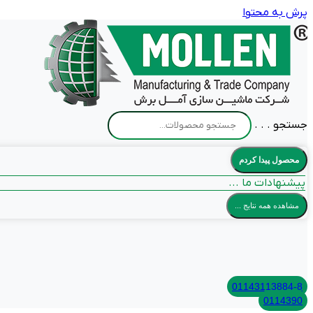
پرش به محتوا
جستجو . . .
محصول پیدا کردم
پیشنهادات ما ...
مشاهده همه نتایج ...
01143113884-8
0114390