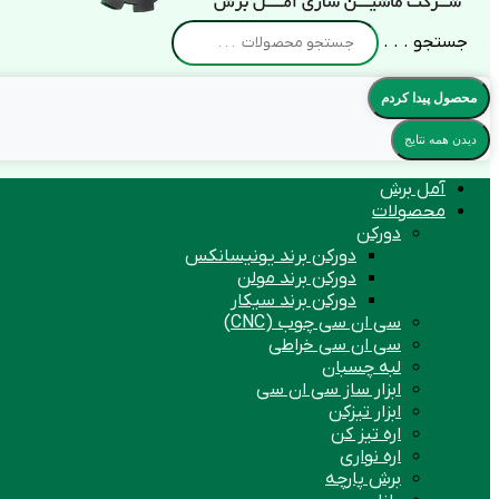
جستجو . . .
محصول پیدا کردم
دیدن همه نتایج
آمل برش
محصولات
دورکن
دورکن برند یونیسانکس
دورکن برند مولن
دورکن برند سیکار
سی ان سی چوب (CNC)
سی ان سی خراطی
لبه چسبان
ابزار ساز سی ان سی
ابزار تیزکن
اره تیز کن
اره نواری
برش پارچه