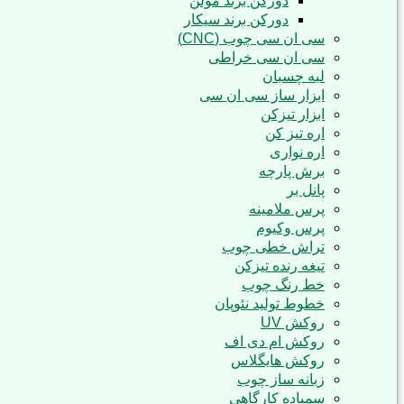
دورکن برند مولن
دورکن برند سیکار
سی ان سی چوب (CNC)
سی ان سی خراطی
لبه چسبان
ابزار ساز سی ان سی
ابزار تیزکن
اره تیز کن
اره نواری
برش پارچه
پانل بر
پرس ملامینه
پرس وکیوم
تراش خطی چوب
تیغه رنده تیزکن
خط رنگ چوب
خطوط تولید نئوپان
روکش UV
روکش ام دی اف
روکش هایگلاس
زبانه ساز چوب
سمباده کارگاهی