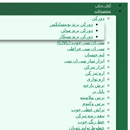
آمل برش
محصولات
دورکن
دورکن برند یونیسانکس
دورکن برند مولن
دورکن برند سیکار
سی ان سی چوب (CNC)
سی ان سی خراطی
لبه چسبان
ابزار ساز سی ان سی
ابزار تیزکن
اره تیز کن
اره نواری
برش پارچه
پانل بر
پرس ملامینه
پرس وکیوم
تراش خطی چوب
تیغه رنده تیزکن
خط رنگ چوب
خطوط تولید نئوپان