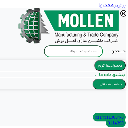
پرش به محتوا
جستجو . . .
محصول پیدا کردم
پیشنهادات ما ...
مشاهده همه نتایج ...
01143113884-8
0114390