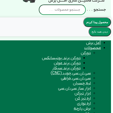
جستجو . . .
محصول پیدا کردم
دیدن همه نتایج
آمل برش
محصولات
دورکن
دورکن برند یونیسانکس
دورکن برند مولن
دورکن برند سیکار
سی ان سی چوب (CNC)
سی ان سی خراطی
لبه چسبان
ابزار ساز سی ان سی
ابزار تیزکن
اره تیز کن
اره نواری
برش پارچه