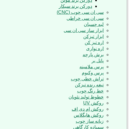
دورکن برند مولن
دورکن برند سیکار
سی ان سی چوب (CNC)
سی ان سی خراطی
لبه چسبان
ابزار ساز سی ان سی
ابزار تیزکن
اره تیز کن
اره نواری
برش پارچه
پانل بر
پرس ملامینه
پرس وکیوم
تراش خطی چوب
تیغه رنده تیزکن
خط رنگ چوب
خطوط تولید نئوپان
روکش UV
روکش ام دی اف
روکش هایگلاس
زبانه ساز چوب
سمباده کارگاهی