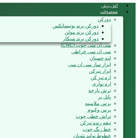
آمل برش
محصولات
دورکن
دورکن برند یونیسانکس
دورکن برند مولن
دورکن برند سیکار
سی ان سی چوب (CNC)
سی ان سی خراطی
لبه چسبان
ابزار ساز سی ان سی
ابزار تیزکن
اره تیز کن
اره نواری
برش پارچه
پانل بر
پرس ملامینه
پرس وکیوم
تراش خطی چوب
تیغه رنده تیزکن
خط رنگ چوب
خطوط تولید نئوپان