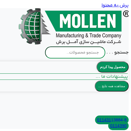
پرش به محتوا
جستجو . . .
محصول پیدا کردم
پیشنهادات ما ...
مشاهده همه نتایج ...
01143113884-8
0114390