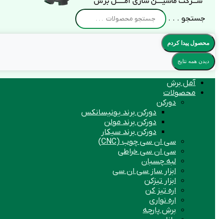
جستجو . . .
محصول پیدا کردم
دیدن همه نتایج
آمل برش
محصولات
دورکن
دورکن برند یونیسانکس
دورکن برند مولن
دورکن برند سیکار
سی ان سی چوب (CNC)
سی ان سی خراطی
لبه چسبان
ابزار ساز سی ان سی
ابزار تیزکن
اره تیز کن
اره نواری
برش پارچه